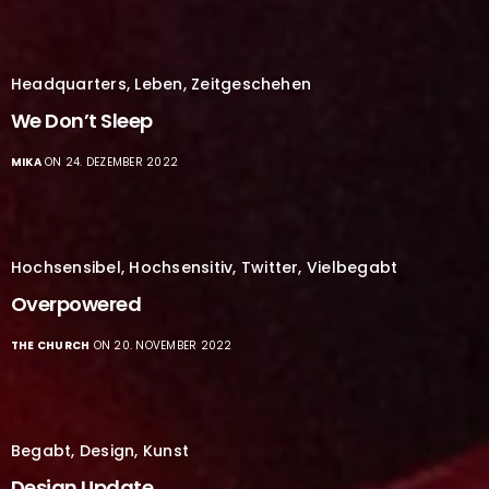
Headquarters
,
Leben
,
Zeitgeschehen
We Don’t Sleep
MIKA
ON 24. DEZEMBER 2022
Hochsensibel
,
Hochsensitiv
,
Twitter
,
Vielbegabt
Overpowered
THE CHURCH
ON 20. NOVEMBER 2022
Begabt
,
Design
,
Kunst
Design Update