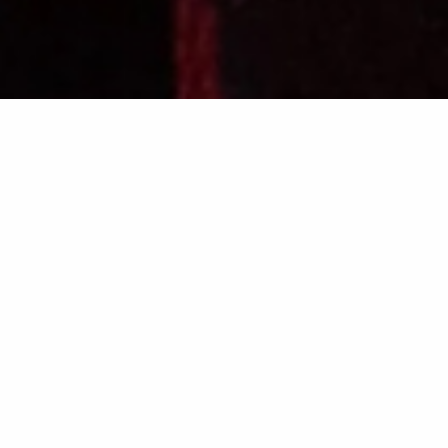
© 2026 All Rights reserved
Impressum & Datenschutz
HEADQUARTERS
Buckminster NEUE ZEIT
Königin-Elisabeth-Str. 46
Luisenkirchhof II