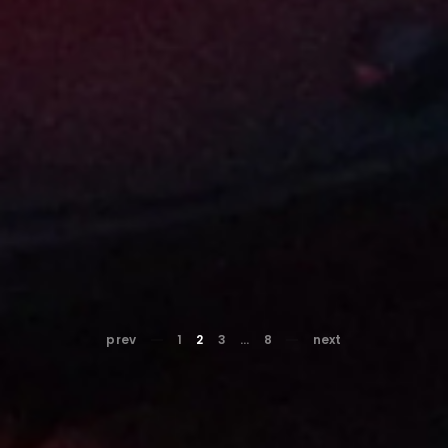
prev
1
2
3
…
8
next