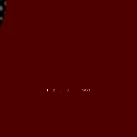
1
2
…
8
next